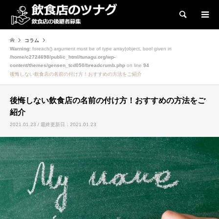
検索
コラム
Warning
: foreach() argument must be of type array|object, bool given in
/home/c2724698/public_html/tunagu.org/wp-
content/themes/gensen_tcd050/breadcrumb.php
on line
94
後悔しない飲食店の名前の付け方！おすすめの方法をご紹介
後悔しない飲食店の名前の付け方！おすすめの方法をご
紹介
2021.01.23 / 最終更新日：2021.01.23