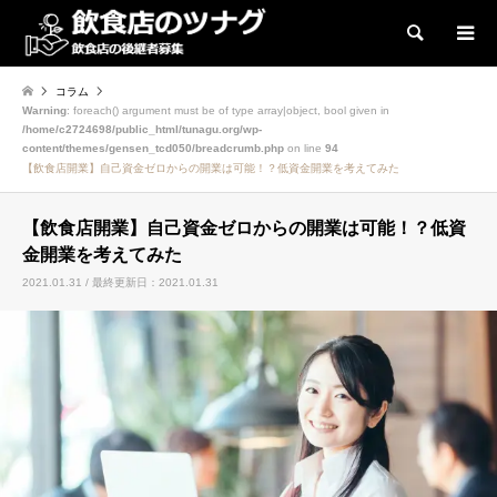
検索
コラム
Warning
: foreach() argument must be of type array|object, bool given in
/home/c2724698/public_html/tunagu.org/wp-
content/themes/gensen_tcd050/breadcrumb.php
on line
94
【飲食店開業】自己資金ゼロからの開業は可能！？低資金開業を考えてみた
【飲食店開業】自己資金ゼロからの開業は可能！？低資
金開業を考えてみた
2021.01.31 / 最終更新日：2021.01.31