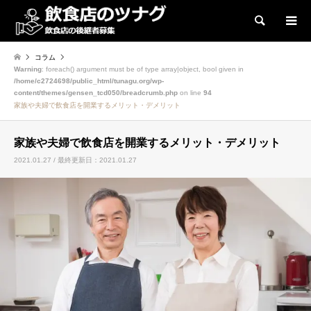
検索
コラム
Warning
: foreach() argument must be of type array|object, bool given in
/home/c2724698/public_html/tunagu.org/wp-
content/themes/gensen_tcd050/breadcrumb.php
on line
94
家族や夫婦で飲食店を開業するメリット・デメリット
家族や夫婦で飲食店を開業するメリット・デメリット
2021.01.27 / 最終更新日：2021.01.27