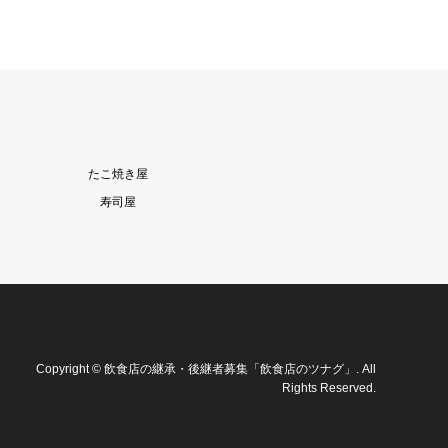
たこ焼き屋
寿司屋
Copyright
©
飲食店の継承・後継者募集「飲食店のツナグ」
. All
Rights Reserved.